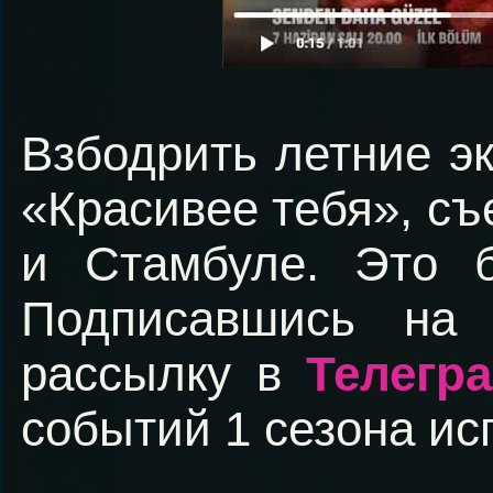
Взбодрить летние э
«Красивее тебя», съ
и Стамбуле. Это б
Подписавшись н
рассылку в
Телегр
событий 1 сезона ис