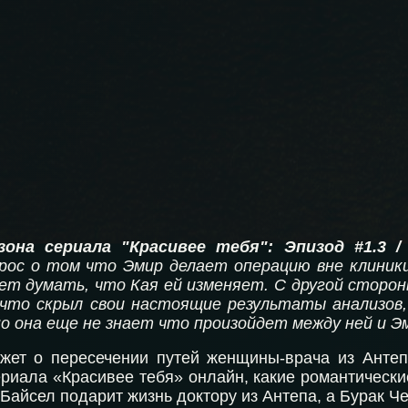
зона сериала "Красивее тебя": Эпизод #1.3 / 
рос о том что Эмир делает операцию вне клиник
ет думать, что Кая ей изменяет. С другой сторон
н что скрыл свои настоящие результаты анализо
но она еще не знает что произойдет между ней и Э
жет о пересечении путей женщины-врача из Антепа
сериала «Красивее тебя» онлайн, какие романтичес
Байсел подарит жизнь доктору из Антепа, а Бурак Че