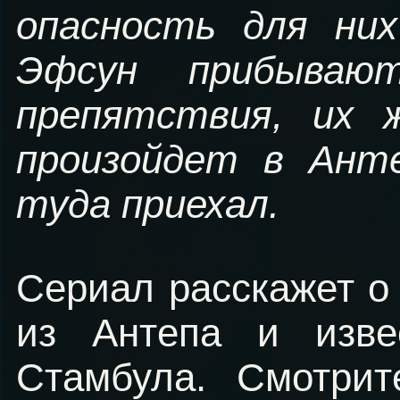
опасность для ни
Эфсун прибываю
препятствия, их 
произойдет в Ант
туда приехал.
Сериал расскажет о
из Антепа и извес
Стамбула. Смотри