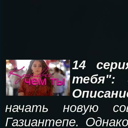
14 сери
тебя": 
Описан
начать новую с
Газиантепе. Однак